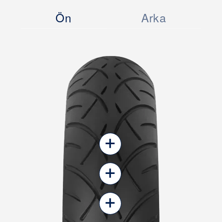
Ön
Arka
+
+
+