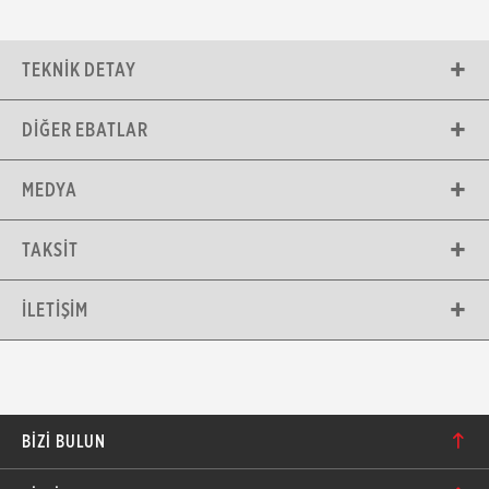
TEKNIK DETAY
DIĞER EBATLAR
MEDYA
TAKSIT
İLETIŞIM
BIZI BULUN
Karacaoğlan Mahallesi 6244. Sokak No: 109/A-B