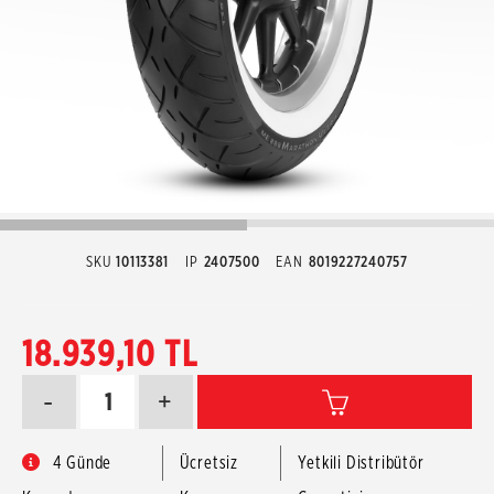
SKU
10113381
IP
2407500
EAN
8019227240757
18.939,10 TL
-
+
4 Günde
Ücretsiz
Yetkili Distribütör