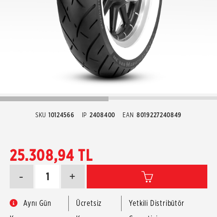
SKU
10124566
IP
2408400
EAN
8019227240849
25.308,94 TL
-
+
Aynı Gün
Ücretsiz
Yetkili Distribütör