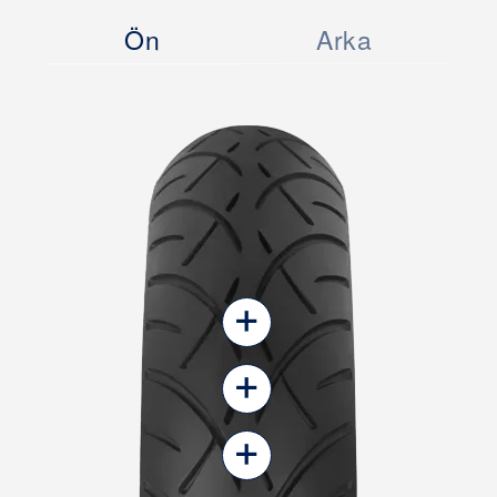
Ön
Arka
+
+
+