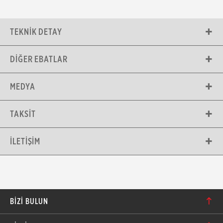
TEKNIK DETAY
DIĞER EBATLAR
MEDYA
TAKSIT
İLETIŞIM
BIZI BULUN
Karacaoğlan Mahallesi 6244. Sokak No: 109/A-B