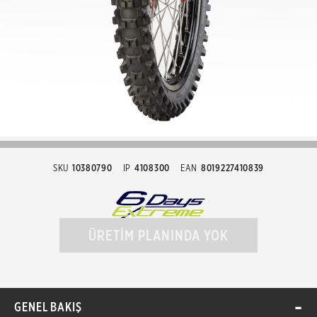
SKU
10380790
IP
4108300
EAN
8019227410839
ÜRETİM PLANINDA YOK
GENEL BAKIŞ