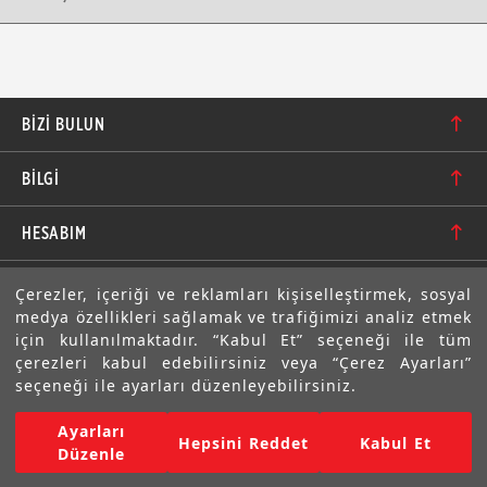
BIZI BULUN
Karacaoğlan Mahallesi 6244. Sokak No: 109/A-B
BİLGİ
Bornova/İzmir TÜRKİYE
Hakkımızda
bilgi@motolastik.com
HESABIM
Banka Hesap Numaraları
+90 549 549 66 86
Siparişler
E-BÜLTEN
Çerezler, içeriği ve reklamları kişiselleştirmek, sosyal
Teknik Bilgi
+90 232 462 08 42
medya özellikleri sağlamak ve trafiğimizi analiz etmek
Adresler
Abone olarak aramıza katılın. Avantajlardan ve indirimlerden
için kullanılmaktadır. “Kabul Et” seçeneği ile tüm
ilk sizin haberiniz olsun!
Sıkça Sorulan Sorular
çerezleri kabul edebilirsiniz veya “Çerez Ayarları”
Üyelik Bilgilerim
seçeneği ile ayarları düzenleyebilirsiniz.
Gizlilik Bildirimi ve Güvenlik
Ayarları
Copyright © 2022 Motolastik. Tüm Hakkı Saklıdır.
Hepsini Reddet
Kabul Et
Mesafeli Satış Sözleşmesi
Düzenle