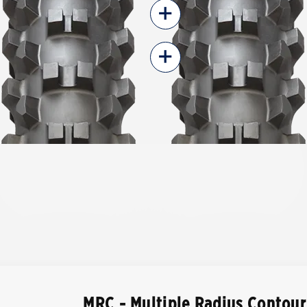
+
+
MRC - Multiple Radius Contour