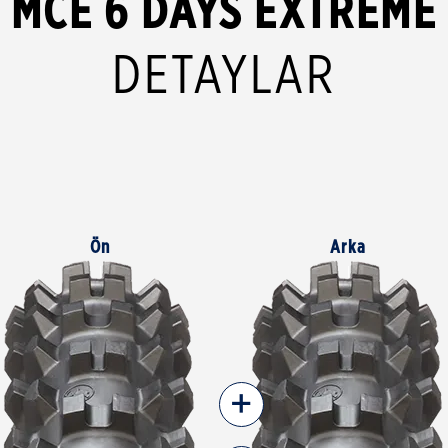
MCE 6 DAYS EXTREME
DETAYLAR
Ön
Arka
+