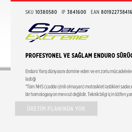
SKU
10380580
IP
3841600
EAN
801922738416
PROFESYONEL VE SAĞLAM ENDURO SÜRÜCÜ
Enduro Yarış dünyasını domine eden ve en zorlu mücadeleleriniz 
lastiği
*Tüm NHS (cadde izinli olmayan) motosiklet lastikleri sadece 
bir homologasyon mevcut değildir. Teknik bilgi için lütfen yarı
ÜRETİM PLANINDA YOK