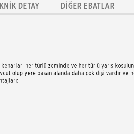
KNIK DETAY
DIĞER EBATLAR
kin kenarları her türlü zeminde ve her türlü yarış koşulu
mevcut olup yere basan alanda daha çok dişi vardır ve 
tajları: