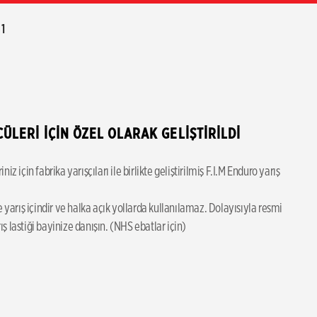
1
LERİ İÇİN ÖZEL OLARAK GELİŞTİRİLDİ
için fabrika yarışçıları ile birlikte geliştirilmiş F.I.M Enduro yarış 
yarış içindir ve halka açık yollarda kullanılamaz. Dolayısıyla resmi 
ş lastiği bayinize danışın. (NHS ebatlar için)