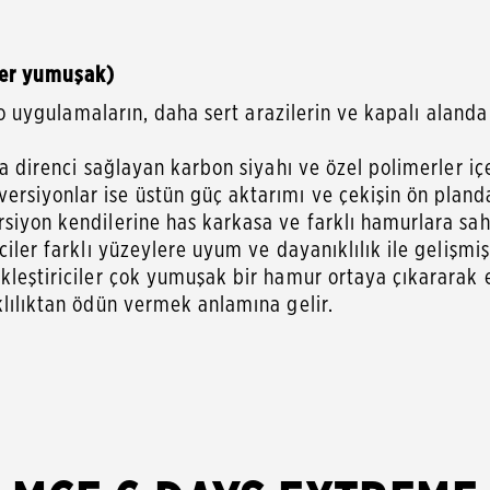
per yumuşak)
uro uygulamaların, daha sert arazilerin ve kapalı aland
ma direnci sağlayan karbon siyahı ve özel polimerler içe
rsiyonlar ise üstün güç aktarımı ve çekişin ön planda 
siyon kendilerine has karkasa ve farklı hamurlara sahi
iler farklı yüzeylere uyum ve dayanıklılık ile gelişmiş
ikleştiriciler çok yumuşak bir hamur ortaya çıkararak
klılıktan ödün vermek anlamına gelir.