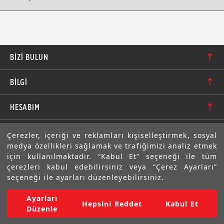
BIZI BULUN
Karacaoğlan Mahallesi 6244. Sokak No: 109/A-B
BİLGİ
Bornova/İzmir TÜRKİYE
Hakkımızda
bilgi@motolastik.com
HESABIM
Banka Hesap Numaraları
+90 549 549 66 86
Siparişler
E-BÜLTEN
Çerezler, içeriği ve reklamları kişiselleştirmek, sosyal
Teknik Bilgi
+90 232 462 08 42
medya özellikleri sağlamak ve trafiğimizi analiz etmek
Adresler
Abone olarak aramıza katılın. Avantajlardan ve indirimlerden
için kullanılmaktadır. “Kabul Et” seçeneği ile tüm
ilk sizin haberiniz olsun!
Sıkça Sorulan Sorular
çerezleri kabul edebilirsiniz veya “Çerez Ayarları”
Üyelik Bilgilerim
seçeneği ile ayarları düzenleyebilirsiniz.
Gizlilik Bildirimi ve Güvenlik
Ayarları
Copyright © 2022 Motolastik. Tüm Hakkı Saklıdır.
Hepsini Reddet
Kabul Et
Mesafeli Satış Sözleşmesi
Düzenle