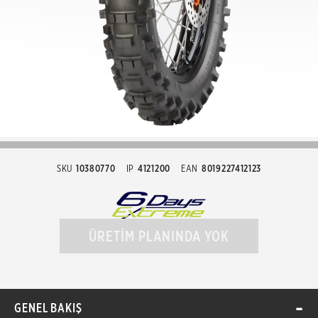
SKU
10380770
IP
4121200
EAN
8019227412123
ÜRETİM PLANINDA YOK
GENEL BAKIŞ