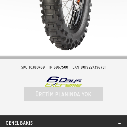
SKU
10380769
IP
3967500
EAN
8019227396751
ÜRETİM PLANINDA YOK
GENEL BAKIŞ