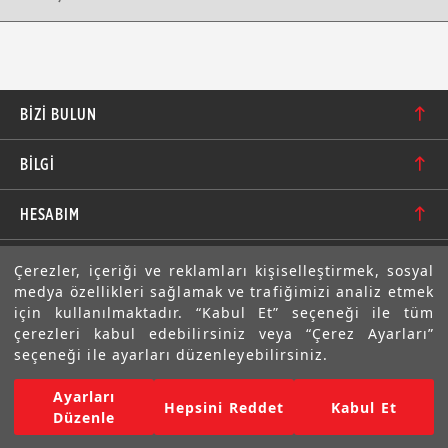
BIZI BULUN
Karacaoğlan Mahallesi 6244. Sokak No: 109/A-B
BİLGİ
Bornova/İzmir TÜRKİYE
Hakkımızda
bilgi@motolastik.com
HESABIM
Banka Hesap Numaraları
+90 549 549 66 86
Siparişler
E-BÜLTEN
Çerezler, içeriği ve reklamları kişiselleştirmek, sosyal
Teknik Bilgi
+90 232 462 08 42
medya özellikleri sağlamak ve trafiğimizi analiz etmek
Adresler
Abone olarak aramıza katılın. Avantajlardan ve indirimlerden
için kullanılmaktadır. “Kabul Et” seçeneği ile tüm
ilk sizin haberiniz olsun!
Sıkça Sorulan Sorular
çerezleri kabul edebilirsiniz veya “Çerez Ayarları”
Üyelik Bilgilerim
seçeneği ile ayarları düzenleyebilirsiniz.
Gizlilik Bildirimi ve Güvenlik
Ayarları
Copyright © 2022 Motolastik. Tüm Hakkı Saklıdır.
Hepsini Reddet
Kabul Et
Mesafeli Satış Sözleşmesi
Düzenle