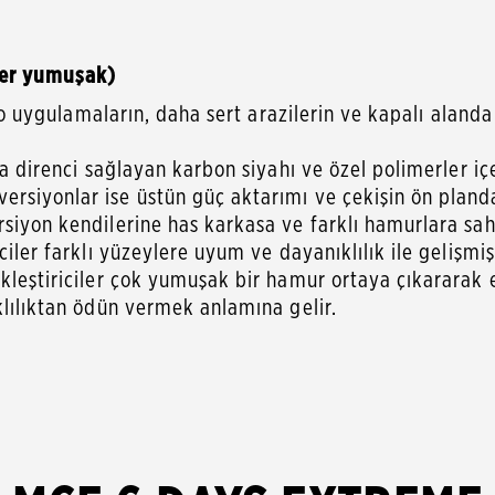
per yumuşak)
uro uygulamaların, daha sert arazilerin ve kapalı aland
ma direnci sağlayan karbon siyahı ve özel polimerler içe
rsiyonlar ise üstün güç aktarımı ve çekişin ön planda 
siyon kendilerine has karkasa ve farklı hamurlara sahi
iler farklı yüzeylere uyum ve dayanıklılık ile gelişmiş
ikleştiriciler çok yumuşak bir hamur ortaya çıkararak
klılıktan ödün vermek anlamına gelir.