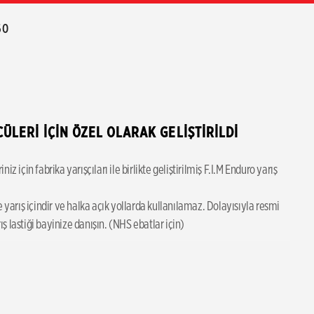
60
LERİ İÇİN ÖZEL OLARAK GELİŞTİRİLDİ
için fabrika yarışçıları ile birlikte geliştirilmiş F.I.M Enduro yarış 
yarış içindir ve halka açık yollarda kullanılamaz. Dolayısıyla resmi 
ş lastiği bayinize danışın. (NHS ebatlar için)