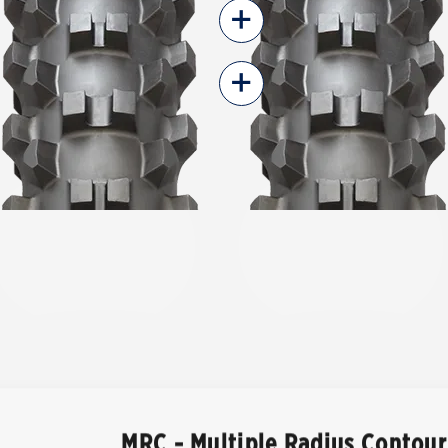
+
+
MRC - Multiple Radius Contour