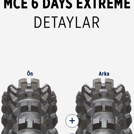
MCE 6 DAYS EXTREME
DETAYLAR
Ön
Arka
+