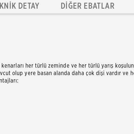
KNIK DETAY
DIĞER EBATLAR
kin kenarları her türlü zeminde ve her türlü yarış koşulu
mevcut olup yere basan alanda daha çok dişi vardır ve 
tajları: