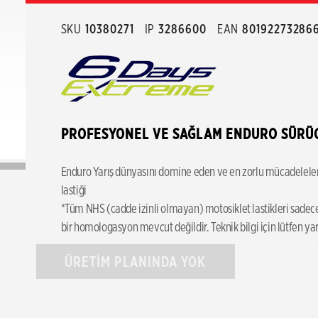
SKU
10380271
IP
3286600
EAN
80192273286
PROFESYONEL VE SAĞLAM ENDURO SÜRÜCÜ
Enduro Yarış dünyasını domine eden ve en zorlu mücadeleleriniz 
lastiği
*Tüm NHS (cadde izinli olmayan) motosiklet lastikleri sadece 
bir homologasyon mevcut değildir. Teknik bilgi için lütfen yarı
ÜRETİM PLANINDA YOK