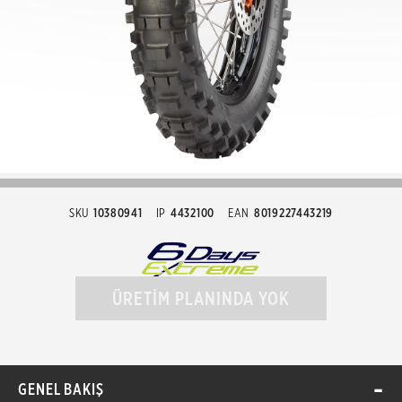
SKU
10380941
IP
4432100
EAN
8019227443219
ÜRETİM PLANINDA YOK
GENEL BAKIŞ