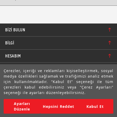
BIZI BULUN
Karacaoğlan Mahallesi 6244. Sokak No: 109/A-B
BİLGİ
Bornova/İzmir TÜRKİYE
Hakkımızda
bilgi@motolastik.com
HESABIM
Banka Hesap Numaraları
+90 549 549 66 86
Siparişler
E-BÜLTEN
Çerezler, içeriği ve reklamları kişiselleştirmek, sosyal
Teknik Bilgi
+90 232 462 08 42
medya özellikleri sağlamak ve trafiğimizi analiz etmek
Adresler
Abone olarak aramıza katılın. Avantajlardan ve indirimlerden
için kullanılmaktadır. “Kabul Et” seçeneği ile tüm
ilk sizin haberiniz olsun!
Sıkça Sorulan Sorular
çerezleri kabul edebilirsiniz veya “Çerez Ayarları”
Üyelik Bilgilerim
seçeneği ile ayarları düzenleyebilirsiniz.
Gizlilik Bildirimi ve Güvenlik
Ayarları
Copyright © 2022 Motolastik. Tüm Hakkı Saklıdır.
Hepsini Reddet
Kabul Et
Mesafeli Satış Sözleşmesi
Düzenle