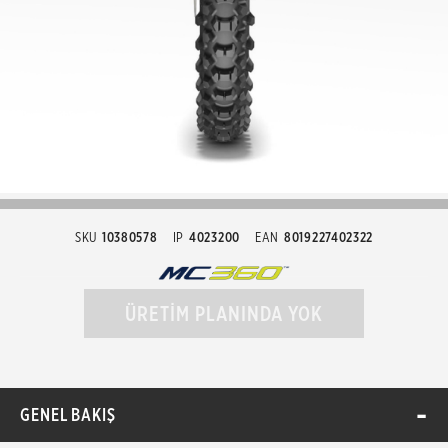
SKU
10380578
IP
4023200
EAN
8019227402322
ÜRETİM PLANINDA YOK
GENEL BAKIŞ