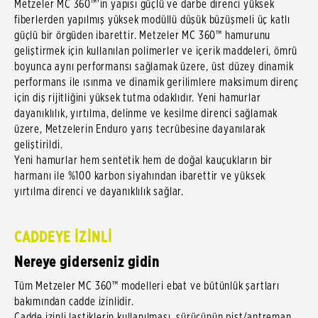
Metzeler MC 360™'in yapısı güçlü ve darbe direnci yüksek
fiberlerden yapılmış yüksek modüllü düşük büzüşmeli üç katlı
güçlü bir örgüden ibarettir. Metzeler MC 360™ hamurunu
geliştirmek için kullanılan polimerler ve içerik maddeleri, ömrü
boyunca aynı performansı sağlamak üzere, üst düzey dinamik
performans ile ısınma ve dinamik gerilimlere maksimum direnç
için diş rijitliğini yüksek tutma odaklıdır. Yeni hamurlar
dayanıklılık, yırtılma, delinme ve kesilme direnci sağlamak
üzere, Metzelerin Enduro yarış tecrübesine dayanılarak
geliştirildi.
Yeni hamurlar hem sentetik hem de doğal kauçukların bir
harmanı ile %100 karbon siyahından ibarettir ve yüksek
yırtılma direnci ve dayanıklılık sağlar.
CADDEYE İZİNLİ
Nereye giderseniz gidin
Tüm Metzeler MC 360™ modelleri ebat ve bütünlük şartları
bakımından cadde izinlidir.
Cadde izinli lastiklerin kullanılması, sürücünün pist/antreman