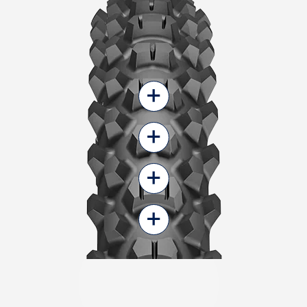
+
+
+
+