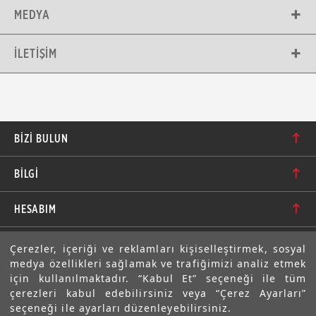
MEDYA
İLETIŞIM
BIZI BULUN
Karacaoğlan Mahallesi 6244. Sokak No: 109/A-B
BİLGİ
Bornova/İzmir TÜRKİYE
Hakkımızda
bilgi@motolastik.com
HESABIM
Banka Hesap Numaraları
+90 549 549 66 86
Siparişler
E-BÜLTEN
Çerezler, içeriği ve reklamları kişiselleştirmek, sosyal
Teknik Bilgi
+90 232 462 08 42
medya özellikleri sağlamak ve trafiğimizi analiz etmek
Adresler
Abone olarak aramıza katılın. Avantajlardan ve indirimlerden
için kullanılmaktadır. “Kabul Et” seçeneği ile tüm
ilk sizin haberiniz olsun!
Sıkça Sorulan Sorular
çerezleri kabul edebilirsiniz veya “Çerez Ayarları”
Üyelik Bilgilerim
seçeneği ile ayarları düzenleyebilirsiniz.