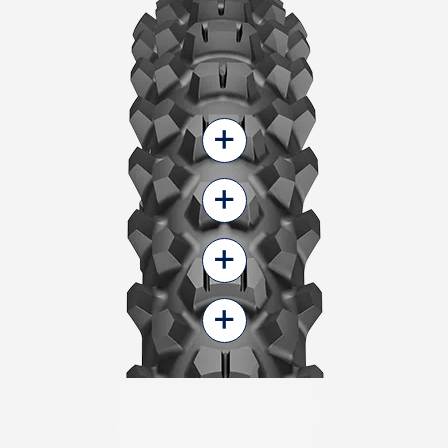
+
+
+
+