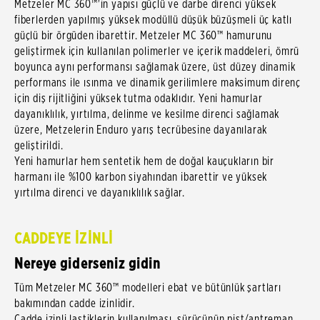
Metzeler MC 360™'in yapısı güçlü ve darbe direnci yüksek
fiberlerden yapılmış yüksek modüllü düşük büzüşmeli üç katlı
güçlü bir örgüden ibarettir. Metzeler MC 360™ hamurunu
geliştirmek için kullanılan polimerler ve içerik maddeleri, ömrü
boyunca aynı performansı sağlamak üzere, üst düzey dinamik
performans ile ısınma ve dinamik gerilimlere maksimum direnç
için diş rijitliğini yüksek tutma odaklıdır. Yeni hamurlar
dayanıklılık, yırtılma, delinme ve kesilme direnci sağlamak
üzere, Metzelerin Enduro yarış tecrübesine dayanılarak
geliştirildi.
Yeni hamurlar hem sentetik hem de doğal kauçukların bir
harmanı ile %100 karbon siyahından ibarettir ve yüksek
yırtılma direnci ve dayanıklılık sağlar.
CADDEYE İZİNLİ
Nereye giderseniz gidin
Tüm Metzeler MC 360™ modelleri ebat ve bütünlük şartları
bakımından cadde izinlidir.
Cadde izinli lastiklerin kullanılması, sürücünün pist/antreman