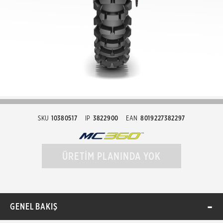
SKU
10380517
IP
3822900
EAN
8019227382297
ÜRETİM PLANINDA YOK
GENEL BAKIŞ