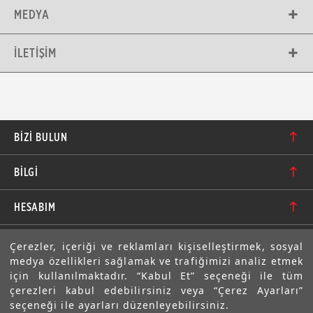
MEDYA
İLETIŞIM
BIZI BULUN
Karacaoğlan Mahallesi 6244. Sokak No: 109/A-B
BİLGİ
Bornova/İzmir TÜRKİYE
Hakkımızda
bilgi@motolastik.com
HESABIM
Banka Hesap Numaraları
+90 549 549 66 86
Siparişler
E-BÜLTEN
Çerezler, içeriği ve reklamları kişiselleştirmek, sosyal
Teknik Bilgi
+90 232 462 08 42
medya özellikleri sağlamak ve trafiğimizi analiz etmek
Adresler
Abone olarak aramıza katılın. Avantajlardan ve indirimlerden
için kullanılmaktadır. “Kabul Et” seçeneği ile tüm
ilk sizin haberiniz olsun!
Sıkça Sorulan Sorular
çerezleri kabul edebilirsiniz veya “Çerez Ayarları”
Üyelik Bilgilerim
seçeneği ile ayarları düzenleyebilirsiniz.