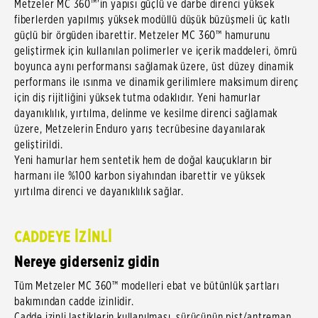
Metzeler MC 360™'in yapısı güçlü ve darbe direnci yüksek
fiberlerden yapılmış yüksek modüllü düşük büzüşmeli üç katlı
güçlü bir örgüden ibarettir. Metzeler MC 360™ hamurunu
geliştirmek için kullanılan polimerler ve içerik maddeleri, ömrü
boyunca aynı performansı sağlamak üzere, üst düzey dinamik
performans ile ısınma ve dinamik gerilimlere maksimum direnç
için diş rijitliğini yüksek tutma odaklıdır. Yeni hamurlar
dayanıklılık, yırtılma, delinme ve kesilme direnci sağlamak
üzere, Metzelerin Enduro yarış tecrübesine dayanılarak
geliştirildi.
Yeni hamurlar hem sentetik hem de doğal kauçukların bir
harmanı ile %100 karbon siyahından ibarettir ve yüksek
yırtılma direnci ve dayanıklılık sağlar.
CADDEYE İZİNLİ
Nereye giderseniz gidin
Tüm Metzeler MC 360™ modelleri ebat ve bütünlük şartları
bakımından cadde izinlidir.
Cadde izinli lastiklerin kullanılması, sürücünün pist/antreman