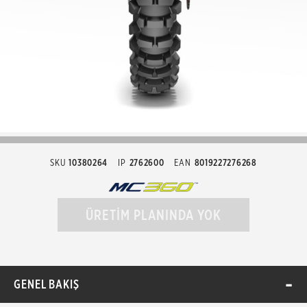
SKU
10380264
IP
2762600
EAN
8019227276268
ÜRETİM PLANINDA YOK
GENEL BAKIŞ