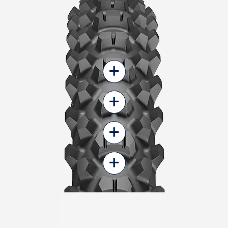
+
+
+
+