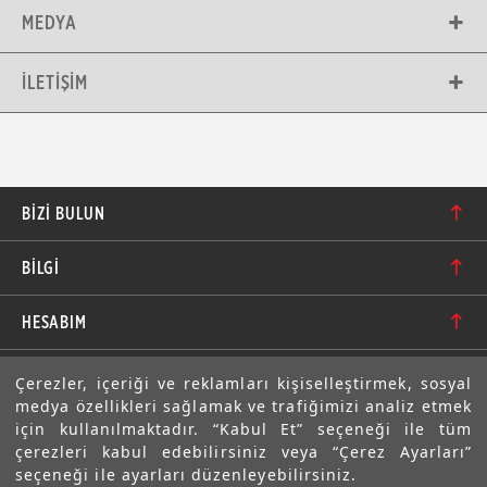
MEDYA
İLETIŞIM
BIZI BULUN
Karacaoğlan Mahallesi 6244. Sokak No: 109/A-B
BİLGİ
Bornova/İzmir TÜRKİYE
Hakkımızda
bilgi@motolastik.com
HESABIM
Banka Hesap Numaraları
+90 549 549 66 86
Siparişler
E-BÜLTEN
Çerezler, içeriği ve reklamları kişiselleştirmek, sosyal
Teknik Bilgi
+90 232 462 08 42
medya özellikleri sağlamak ve trafiğimizi analiz etmek
Adresler
Abone olarak aramıza katılın. Avantajlardan ve indirimlerden
için kullanılmaktadır. “Kabul Et” seçeneği ile tüm
ilk sizin haberiniz olsun!
Sıkça Sorulan Sorular
çerezleri kabul edebilirsiniz veya “Çerez Ayarları”
Üyelik Bilgilerim
seçeneği ile ayarları düzenleyebilirsiniz.