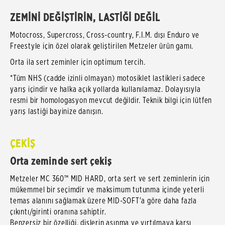
ZEMİNİ DEĞİŞTİRİN, LASTİĞİ DEĞİL
Motocross, Supercross, Cross-country, F.I.M. dışı Enduro ve
Freestyle için özel olarak geliştirilen Metzeler ürün gamı.
Orta ila sert zeminler için optimum tercih.
*Tüm NHS (cadde izinli olmayan) motosiklet lastikleri sadece
yarış içindir ve halka açık yollarda kullanılamaz. Dolayısıyla
resmi bir homologasyon mevcut değildir. Teknik bilgi için lütfen
yarış lastiği bayinize danışın.
ÇEKİŞ
Orta zeminde sert çekiş
Metzeler MC 360™ MID HARD, orta sert ve sert zeminlerin için
mükemmel bir seçimdir ve maksimum tutunma içinde yeterli
temas alanını sağlamak üzere MID-SOFT'a göre daha fazla
çıkıntı/girinti oranına sahiptir.
Benzersiz bir özelliği, dişlerin aşınma ve yırtılmaya karşı