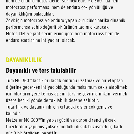
hem de enduro motosikletler sürmektedir. MC 360™'da hem
motocross performansı hem de enduro çok yönlülüğü ve
dayanıklılığını bulacaklar.
Zevk için motocross ve enduro yapan sürücüler harika dinamik
performansa sahip değerli bir ürünün tadını çıkaracak.
Motosiklet ve jant seçimlerine göre hem motocross hem de
enduro ebatlarına ihtiyaçları olacak.
DAYANIKLILIK
Dayanıklı ve ters takılabilir
Tüm MC 360™ lastikleri lastik ömrünü uzatmak ve bir etaptan
diğerine geçerken ihtiyaç olduğunda maksimum çekiş alabilmek
için blokların yere temas açısını tersine çevirme imkanı vermek
üzere her iki yönde de takılabilir desene sahiptir.
Tutarlılık ve dayanıklılık için ortadaki dişler çok geniş ve
kalındır.
Metzeler MC 360™'in yapısı güçlü ve darbe direnci yüksek
fiberlerden yapılmış yüksek modüllü düşük büzüşmeli üç katlı
güçlü bir örgüden ibarettir.