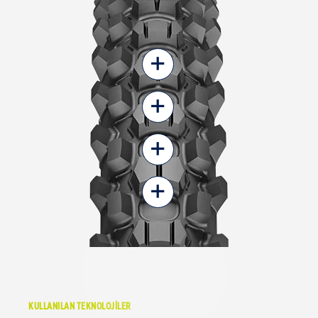
+
+
+
+
KULLANILAN TEKNOLOJİLER