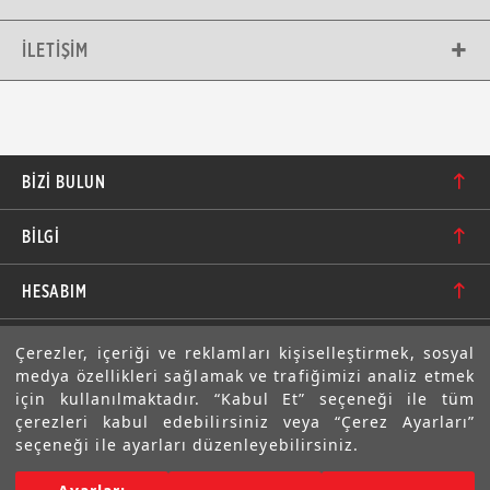
İLETIŞIM
BIZI BULUN
Karacaoğlan Mahallesi 6244. Sokak No: 109/A-B
BİLGİ
Bornova/İzmir TÜRKİYE
Hakkımızda
bilgi@motolastik.com
HESABIM
Banka Hesap Numaraları
+90 549 549 66 86
Siparişler
E-BÜLTEN
Çerezler, içeriği ve reklamları kişiselleştirmek, sosyal
Teknik Bilgi
+90 232 462 08 42
medya özellikleri sağlamak ve trafiğimizi analiz etmek
Adresler
Abone olarak aramıza katılın. Avantajlardan ve indirimlerden
için kullanılmaktadır. “Kabul Et” seçeneği ile tüm
ilk sizin haberiniz olsun!
Sıkça Sorulan Sorular
çerezleri kabul edebilirsiniz veya “Çerez Ayarları”
Üyelik Bilgilerim
seçeneği ile ayarları düzenleyebilirsiniz.
Gizlilik Bildirimi ve Güvenlik