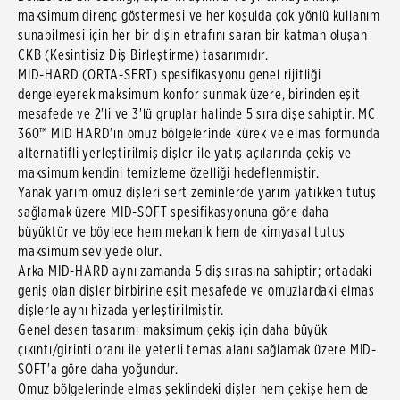
maksimum direnç göstermesi ve her koşulda çok yönlü kullanım
sunabilmesi için her bir dişin etrafını saran bir katman oluşan
CKB (Kesintisiz Diş Birleştirme) tasarımıdır.
MID-HARD (ORTA-SERT) spesifikasyonu genel rijitliği
dengeleyerek maksimum konfor sunmak üzere, birinden eşit
mesafede ve 2'li ve 3'lü gruplar halinde 5 sıra dişe sahiptir. MC
360™ MID HARD'ın omuz bölgelerinde kürek ve elmas formunda
alternatifli yerleştirilmiş dişler ile yatış açılarında çekiş ve
maksimum kendini temizleme özelliği hedeflenmiştir.
Yanak yarım omuz dişleri sert zeminlerde yarım yatıkken tutuş
sağlamak üzere MID-SOFT spesifikasyonuna göre daha
büyüktür ve böylece hem mekanik hem de kimyasal tutuş
maksimum seviyede olur.
Arka MID-HARD aynı zamanda 5 diş sırasına sahiptir; ortadaki
geniş olan dişler birbirine eşit mesafede ve omuzlardaki elmas
dişlerle aynı hizada yerleştirilmiştir.
Genel desen tasarımı maksimum çekiş için daha büyük
çıkıntı/girinti oranı ile yeterli temas alanı sağlamak üzere MID-
SOFT'a göre daha yoğundur.
Omuz bölgelerinde elmas şeklindeki dişler hem çekişe hem de