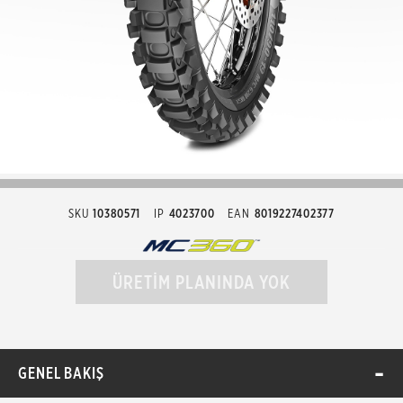
SKU
10380571
IP
4023700
EAN
8019227402377
ÜRETİM PLANINDA YOK
GENEL BAKIŞ