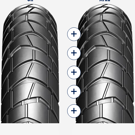
+
+
+
+
+