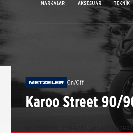
MARKALAR
AKSESUAR
TEKNIK
On/Off
Karoo Street 90/9
SKU
10380020
IP
3142700
EAN
801922731427