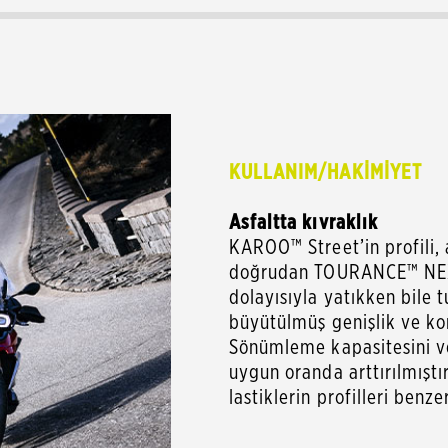
KULLANIM/HAKİMİYET
Asfaltta kıvraklık
KAROO™ Street’in profili, 
doğrudan TOURANCE™ NEXT'
dolayısıyla yatıkken bile 
büyütülmüş genişlik ve kont
Sönümleme kapasitesini ve
uygun oranda arttırılmıştır
lastiklerin profilleri benz