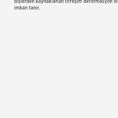
dişlerden kaynaklanan titreşim deformasyon olm
imkan tanır.