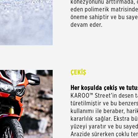
kohezyonunu arttırmada, öz
eden polimerik matrisinde 
öneme sahiptir ve bu say
devam eder.
ÇEKİŞ
Her koşulda çekiş ve tutu
KAROO™ Street’in desen ta
türetilmiştir ve bu benzer
kullanımı ile beraber, har
kararlılık sağlar. Ekstra
yüzeyi yaratır ve bu sayede
Arazide sürerken çoklu tem