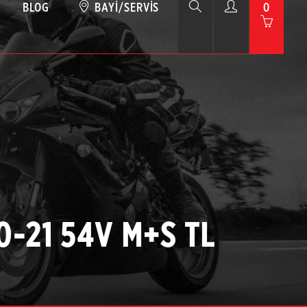
BLOG
BAYI/SERVIS
0
0-21 54V M+S TL
4