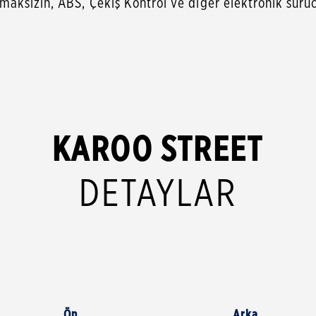
aksızın, ABS, Çekiş Kontrol ve diğer elektronik sürü
KAROO STREET
DETAYLAR
Ön
Arka