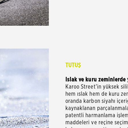
TUTUŞ
Islak ve kuru zeminlerde
Karoo Street’in yüksek sili
hem ıslak hem de kuru zem
oranda karbon siyahı içer
kaynaklanan parçalanmalara
patentli harmanlama işlemi
maddeleri ve reçine seçimi