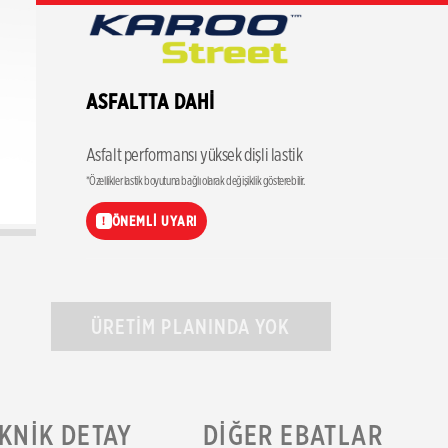
ASFALTTA DAHİ
Asfalt performansı yüksek dişli lastik
*Özellikler lastik boyutuna bağlı olarak değişiklik gösterebilir.
ÖNEMLİ UYARI
!
ÜRETİM PLANINDA YOK
KNIK DETAY
DIĞER EBATLAR