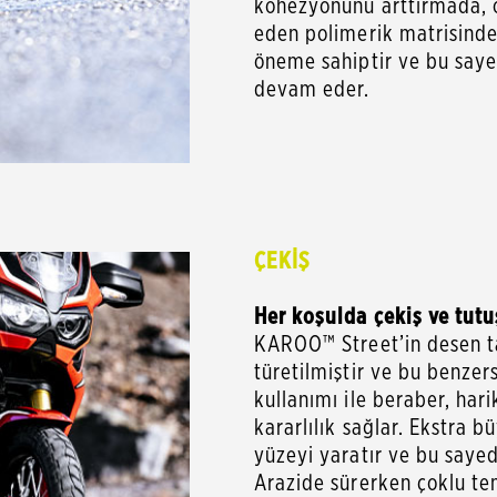
kohezyonunu arttırmada, öz
eden polimerik matrisinde 
öneme sahiptir ve bu say
devam eder.
ÇEKİŞ
Her koşulda çekiş ve tutu
KAROO™ Street’in desen ta
türetilmiştir ve bu benzer
kullanımı ile beraber, har
kararlılık sağlar. Ekstra
yüzeyi yaratır ve bu sayede
Arazide sürerken çoklu tem