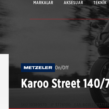
MARKALAR
AKSESUAR
TEKNIK
On/Off
Karoo Street 140/
SKU
10380570
IP
3778100
EAN
801922737781