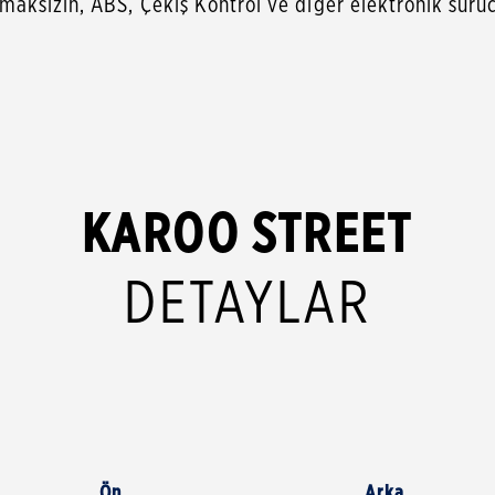
aksızın, ABS, Çekiş Kontrol ve diğer elektronik sürü
KAROO STREET
DETAYLAR
Ön
Arka