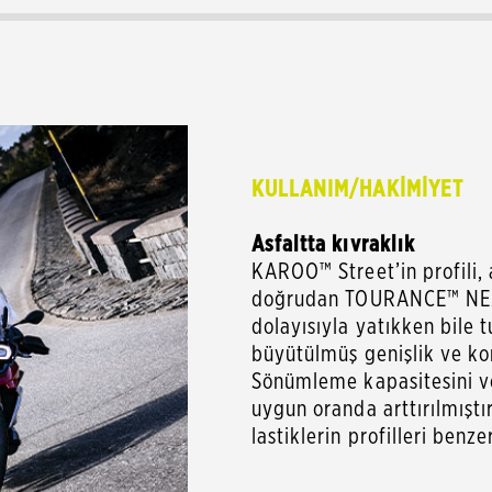
KULLANIM/HAKİMİYET
Asfaltta kıvraklık
KAROO™ Street’in profili, 
doğrudan TOURANCE™ NEXT'
dolayısıyla yatıkken bile 
büyütülmüş genişlik ve kont
Sönümleme kapasitesini ve
uygun oranda arttırılmıştır
lastiklerin profilleri benz