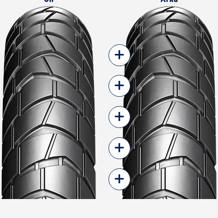
+
+
+
+
+