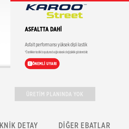
ASFALTTA DAHİ
Asfalt performansı yüksek dişli lastik
*Özellikler lastik boyutuna bağlı olarak değişiklik gösterebilir.
ÖNEMLİ UYARI
!
ÜRETİM PLANINDA YOK
KNIK DETAY
DIĞER EBATLAR