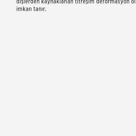
dişlerden kaynaklanan titreşim deformasyon olm
imkan tanır.