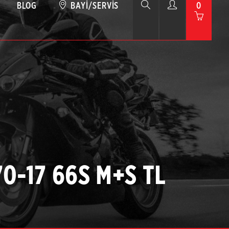
BLOG
BAYI/SERVIS
0
70-17 66S M+S TL
1