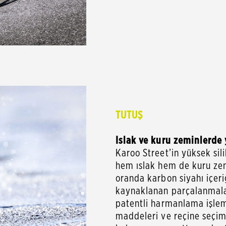
TUTUŞ
Islak ve kuru zeminlerde
Karoo Street’in yüksek sili
hem ıslak hem de kuru zem
oranda karbon siyahı içer
kaynaklanan parçalanmalara
patentli harmanlama işlemi
maddeleri ve reçine seçimi