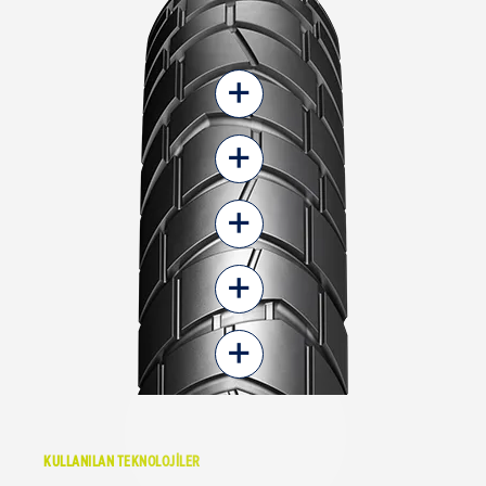
+
+
+
+
+
KULLANILAN TEKNOLOJİLER