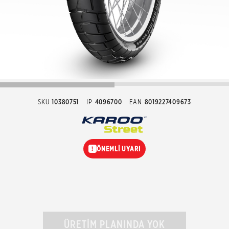
SKU
10380751
IP
4096700
EAN
8019227409673
ÖNEMLİ UYARI
!
ÜRETİM PLANINDA YOK