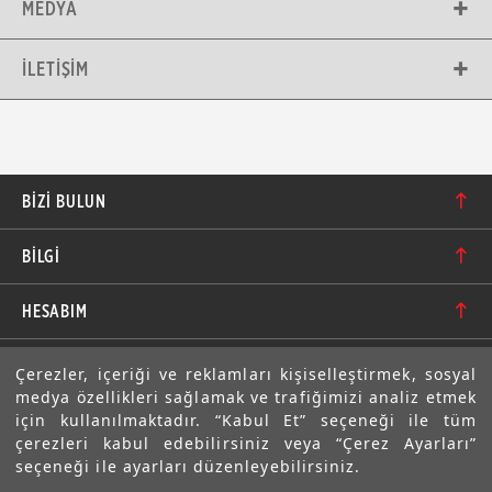
MEDYA
İLETIŞIM
BIZI BULUN
Karacaoğlan Mahallesi 6244. Sokak No: 109/A-B
BİLGİ
Bornova/İzmir TÜRKİYE
Hakkımızda
bilgi@motolastik.com
HESABIM
Banka Hesap Numaraları
+90 549 549 66 86
Siparişler
E-BÜLTEN
Çerezler, içeriği ve reklamları kişiselleştirmek, sosyal
Teknik Bilgi
+90 232 462 08 42
medya özellikleri sağlamak ve trafiğimizi analiz etmek
Adresler
Abone olarak aramıza katılın. Avantajlardan ve indirimlerden
için kullanılmaktadır. “Kabul Et” seçeneği ile tüm
ilk sizin haberiniz olsun!
Sıkça Sorulan Sorular
çerezleri kabul edebilirsiniz veya “Çerez Ayarları”
Üyelik Bilgilerim
seçeneği ile ayarları düzenleyebilirsiniz.
Gizlilik Bildirimi ve Güvenlik