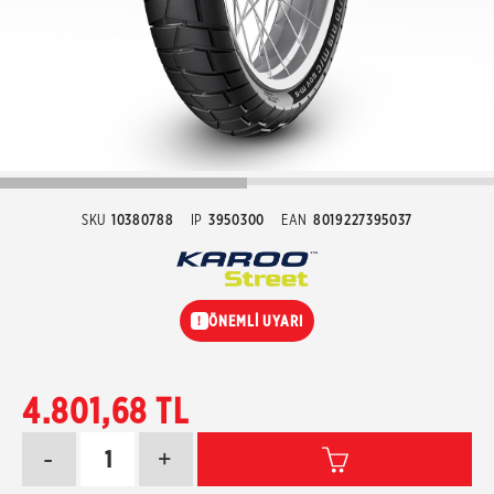
SKU
10380788
IP
3950300
EAN
8019227395037
ÖNEMLİ UYARI
!
4.801,68 TL
-
+