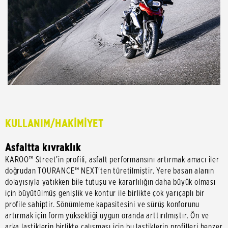
KULLANIM/HAKİMİYET
Asfaltta kıvraklık
KAROO™ Street’in profili, asfalt performansını artırmak amacı iler
doğrudan TOURANCE™ NEXT'ten türetilmiştir. Yere basan alanın
dolayısıyla yatıkken bile tutuşu ve kararlılığın daha büyük olması
için büyütülmüş genişlik ve kontur ile birlikte çok yarıçaplı bir
profile sahiptir. Sönümleme kapasitesini ve sürüş konforunu
artırmak için form yüksekliği uygun oranda arttırılmıştır. Ön ve
arka lastiklerin birlikte çalışması için bu lastiklerin profilleri benzer