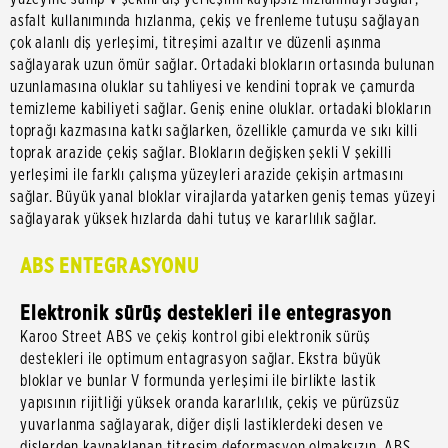
asfalt kullanımında hızlanma, çekiş ve frenleme tutuşu sağlayan
çok alanlı diş yerleşimi, titreşimi azaltır ve düzenli aşınma
sağlayarak uzun ömür sağlar. Ortadaki blokların ortasında bulunan
uzunlamasına oluklar su tahliyesi ve kendini toprak ve çamurda
temizleme kabiliyeti sağlar. Geniş enine oluklar. ortadaki blokların
toprağı kazmasına katkı sağlarken, özellikle çamurda ve sıkı killi
toprak arazide çekiş sağlar. Blokların değişken şekli V şekilli
yerleşimi ile farklı çalışma yüzeyleri arazide çekişin artmasını
sağlar. Büyük yanal bloklar virajlarda yatarken geniş temas yüzeyi
sağlayarak yüksek hızlarda dahi tutuş ve kararlılık sağlar.
ABS ENTEGRASYONU
Elektronik sürüş destekleri ile entegrasyon
Karoo Street ABS ve çekiş kontrol gibi elektronik sürüş
destekleri ile optimum entagrasyon sağlar. Ekstra büyük
bloklar ve bunlar V formunda yerleşimi ile birlikte lastik
yapısının rijitliği yüksek oranda kararlılık, çekiş ve pürüzsüz
yuvarlanma sağlayarak, diğer dişli lastiklerdeki desen ve
dişlerden kaynaklanan titreşim deformasyon olmaksızın, ABS,