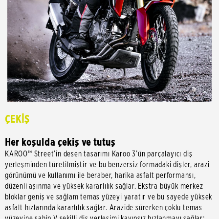
ÇEKİŞ
Her koşulda çekiş ve tutuş
KAROO™ Street’in desen tasarımı Karoo 3’ün parçalayıcı diş
yerleşminden türetilmiştir ve bu benzersiz formadaki dişler, arazi
görünümü ve kullanımı ile beraber, harika asfalt performansı,
düzenli aşınma ve yüksek kararlılık sağlar. Ekstra büyük merkez
bloklar geniş ve sağlam temas yüzeyi yaratır ve bu sayede yüksek
asfalt hızlarında kararlılık sağlar. Arazide sürerken çoklu temas
yüzeyine sahip V şekilli diş yerleşimi kayıpsız hızlanmayı sağlar;