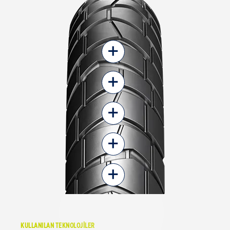
+
+
+
+
+
KULLANILAN TEKNOLOJİLER