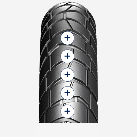
+
+
+
+
+