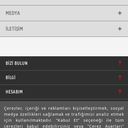
MEDYA
İLETIŞIM
BIZI BULUN
Karacaoğlan Mahallesi 6244. Sokak No: 109/A-B
BİLGİ
Bornova/İzmir TÜRKİYE
Hakkımızda
bilgi@motolastik.com
HESABIM
Banka Hesap Numaraları
+90 549 549 66 86
Siparişler
E-BÜLTEN
Çerezler, içeriği ve reklamları kişiselleştirmek, sosyal
Teknik Bilgi
+90 232 462 08 42
medya özellikleri sağlamak ve trafiğimizi analiz etmek
Adresler
Abone olarak aramıza katılın. Avantajlardan ve indirimlerden
için kullanılmaktadır. “Kabul Et” seçeneği ile tüm
ilk sizin haberiniz olsun!
Sıkça Sorulan Sorular
çerezleri kabul edebilirsiniz veya “Çerez Ayarları”
Üyelik Bilgilerim