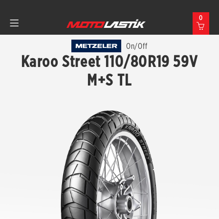
0
On/Off
Karoo Street 110/80R19 59V
M+S TL