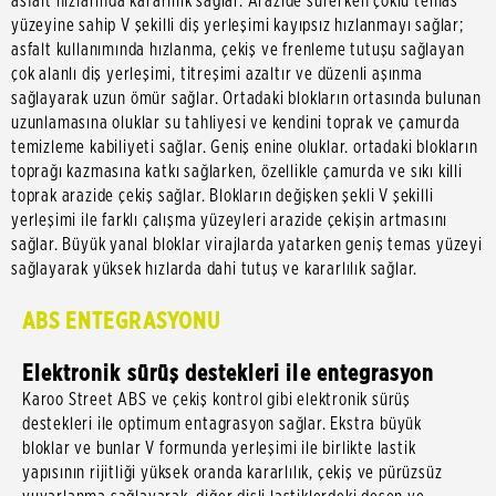
asfalt hızlarında kararlılık sağlar. Arazide sürerken çoklu temas
yüzeyine sahip V şekilli diş yerleşimi kayıpsız hızlanmayı sağlar;
asfalt kullanımında hızlanma, çekiş ve frenleme tutuşu sağlayan
çok alanlı diş yerleşimi, titreşimi azaltır ve düzenli aşınma
sağlayarak uzun ömür sağlar. Ortadaki blokların ortasında bulunan
uzunlamasına oluklar su tahliyesi ve kendini toprak ve çamurda
temizleme kabiliyeti sağlar. Geniş enine oluklar. ortadaki blokların
toprağı kazmasına katkı sağlarken, özellikle çamurda ve sıkı killi
toprak arazide çekiş sağlar. Blokların değişken şekli V şekilli
yerleşimi ile farklı çalışma yüzeyleri arazide çekişin artmasını
sağlar. Büyük yanal bloklar virajlarda yatarken geniş temas yüzeyi
sağlayarak yüksek hızlarda dahi tutuş ve kararlılık sağlar.
ABS ENTEGRASYONU
Elektronik sürüş destekleri ile entegrasyon
Karoo Street ABS ve çekiş kontrol gibi elektronik sürüş
destekleri ile optimum entagrasyon sağlar. Ekstra büyük
bloklar ve bunlar V formunda yerleşimi ile birlikte lastik
yapısının rijitliği yüksek oranda kararlılık, çekiş ve pürüzsüz