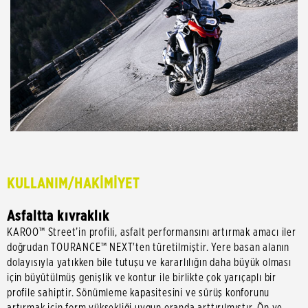
KULLANIM/HAKİMİYET
Asfaltta kıvraklık
KAROO™ Street’in profili, asfalt performansını artırmak amacı iler
doğrudan TOURANCE™ NEXT'ten türetilmiştir. Yere basan alanın
dolayısıyla yatıkken bile tutuşu ve kararlılığın daha büyük olması
için büyütülmüş genişlik ve kontur ile birlikte çok yarıçaplı bir
profile sahiptir. Sönümleme kapasitesini ve sürüş konforunu
artırmak için form yüksekliği uygun oranda arttırılmıştır. Ön ve