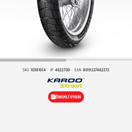
SKU
10381014
IP
4622700
EAN
8019227462272
ÖNEMLİ UYARI
!