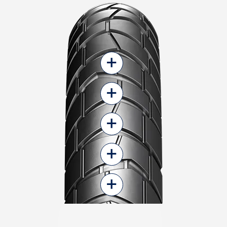
+
+
+
+
+