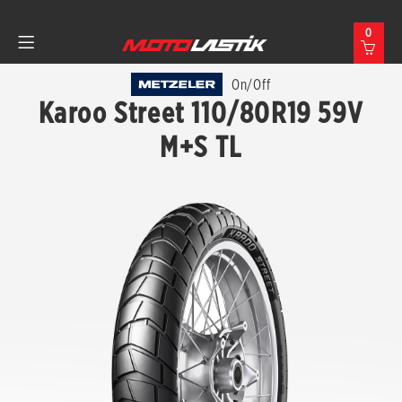
0
On/Off
Karoo Street 110/80R19 59V
M+S TL