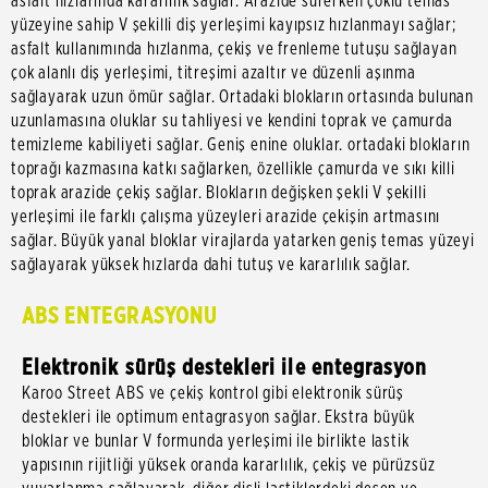
asfalt hızlarında kararlılık sağlar. Arazide sürerken çoklu temas
yüzeyine sahip V şekilli diş yerleşimi kayıpsız hızlanmayı sağlar;
asfalt kullanımında hızlanma, çekiş ve frenleme tutuşu sağlayan
çok alanlı diş yerleşimi, titreşimi azaltır ve düzenli aşınma
sağlayarak uzun ömür sağlar. Ortadaki blokların ortasında bulunan
uzunlamasına oluklar su tahliyesi ve kendini toprak ve çamurda
temizleme kabiliyeti sağlar. Geniş enine oluklar. ortadaki blokların
toprağı kazmasına katkı sağlarken, özellikle çamurda ve sıkı killi
toprak arazide çekiş sağlar. Blokların değişken şekli V şekilli
yerleşimi ile farklı çalışma yüzeyleri arazide çekişin artmasını
sağlar. Büyük yanal bloklar virajlarda yatarken geniş temas yüzeyi
sağlayarak yüksek hızlarda dahi tutuş ve kararlılık sağlar.
ABS ENTEGRASYONU
Elektronik sürüş destekleri ile entegrasyon
Karoo Street ABS ve çekiş kontrol gibi elektronik sürüş
destekleri ile optimum entagrasyon sağlar. Ekstra büyük
bloklar ve bunlar V formunda yerleşimi ile birlikte lastik
yapısının rijitliği yüksek oranda kararlılık, çekiş ve pürüzsüz