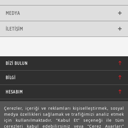
MEDYA
İLETIŞIM
BIZI BULUN
Karacaoğlan Mahallesi 6244. Sokak No: 109/A-B
BİLGİ
Bornova/İzmir TÜRKİYE
Hakkımızda
bilgi@motolastik.com
HESABIM
Banka Hesap Numaraları
+90 549 549 66 86
Siparişler
E-BÜLTEN
Çerezler, içeriği ve reklamları kişiselleştirmek, sosyal
Teknik Bilgi
+90 232 462 08 42
medya özellikleri sağlamak ve trafiğimizi analiz etmek
Adresler
Abone olarak aramıza katılın. Avantajlardan ve indirimlerden
için kullanılmaktadır. “Kabul Et” seçeneği ile tüm
ilk sizin haberiniz olsun!
Sıkça Sorulan Sorular
çerezleri kabul edebilirsiniz veya “Çerez Ayarları”
Üyelik Bilgilerim