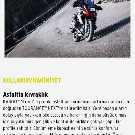
KULLANIM/HAKİMİYET
Asfaltta kıvraklık
KAROO™ Street’in profili, asfalt performansını artırmak amacı iler
doğrudan TOURANCE™ NEXT'ten türetilmiştir. Yere basan alanın
dolayısıyla yatıkken bile tutuşu ve kararlılığın daha büyük olması
için büyütülmüş genişlik ve kontur ile birlikte çok yarıçaplı bir
profile sahiptir. Sönümleme kapasitesini ve sürüş konforunu
artırmak için form yüksekliği uygun oranda arttırılmıştır. Ön ve