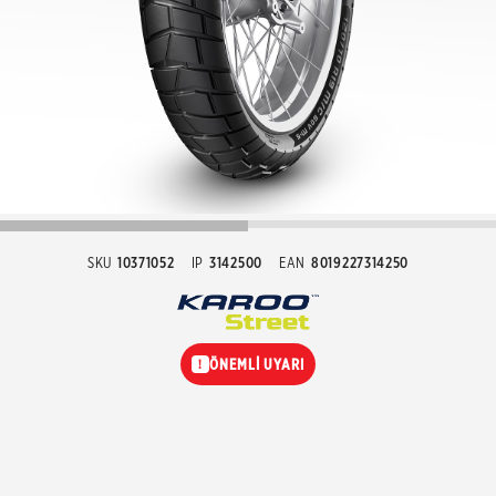
SKU
10371052
IP
3142500
EAN
8019227314250
ÖNEMLİ UYARI
!