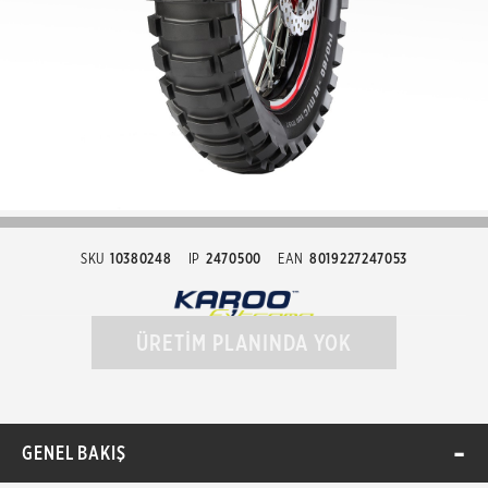
SKU
10380248
IP
2470500
EAN
8019227247053
ÜRETİM PLANINDA YOK
GENEL BAKIŞ