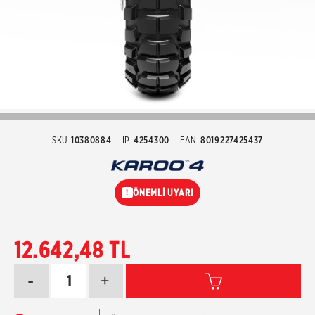
SKU
10380884
IP
4254300
EAN
8019227425437
ÖNEMLİ UYARI
!
12.642,48 TL
-
+