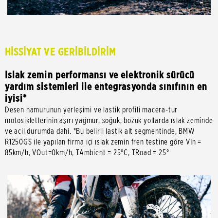
HİSSİYAT VE GERİBİLDİRİM
Islak zemin performansı ve elektronik sürücü
yardım sistemleri ile entegrasyonda sınıfının en
iyisi*
Desen hamurunun yerleşimi ve lastik profili macera-tur
motosikletlerinin aşırı yağmur, soğuk, bozuk yollarda ıslak zeminde
ve acil durumda dahi. *Bu belirli lastik alt segmentinde, BMW
R1250GS ile yapılan firma içi ıslak zemin fren testine göre VIn =
85km/h, VOut=0km/h, TAmbient = 25°C, TRoad = 25°