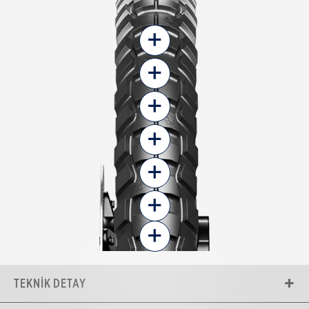
+
+
+
+
+
+
+
TEKNIK DETAY