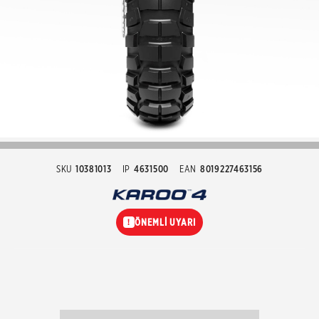
SKU
10381013
IP
4631500
EAN
8019227463156
ÖNEMLİ UYARI
!