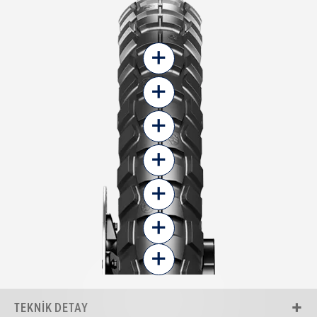
+
+
+
+
+
+
+
TEKNIK DETAY