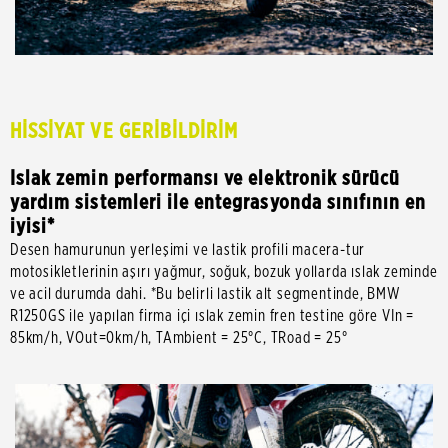
HİSSİYAT VE GERİBİLDİRİM
Islak zemin performansı ve elektronik sürücü
yardım sistemleri ile entegrasyonda sınıfının en
iyisi*
Desen hamurunun yerleşimi ve lastik profili macera-tur
motosikletlerinin aşırı yağmur, soğuk, bozuk yollarda ıslak zeminde
ve acil durumda dahi. *Bu belirli lastik alt segmentinde, BMW
R1250GS ile yapılan firma içi ıslak zemin fren testine göre VIn =
85km/h, VOut=0km/h, TAmbient = 25°C, TRoad = 25°