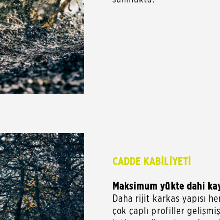
CADDE KABİLİYETİ
Maksimum yükte dahi kay
Daha rijit karkas yapısı 
çok çaplı profiller gelişm