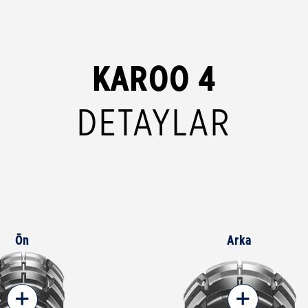
KAROO 4
DETAYLAR
Ön
Arka
+
+