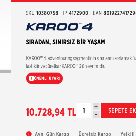
SKU
10380758
IP
4172900
EAN
801922741729
SIRADAN, SINIRSIZ BİR YAŞAM
KAROO™ 4, adventouring segmentinin sınırlarını zorlamak üze
lastiktir ve cüretkar KAROO™ 3'ün evrimidir.
ÖNEMLİ UYARI
!
+
10.728,94 TL
SEPETE E
-
Aynı Gün Kargo
Ücretsiz Kargo
Yetkili