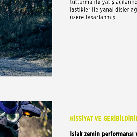
tutturma ile yatış açıların
lastikler ile yanal dişler 
üzere tasarlanmış.
HİSSİYAT VE GERİBİLDİRİ
Islak zemin performansı v