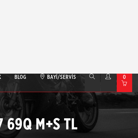
BLOG
BAYI/SERVIS
0
7 69Q M+S TL