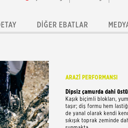
DETAY
DIĞER EBATLAR
MEDY
ARAZİ PERFORMANSI
Dipsiz çamurda dahi üstü
Kaşık biçimli blokları, y
taşır; diş formu hem last
de yanal olarak kendi kend
sıkışık toprak zeminde dah
sunmakta.