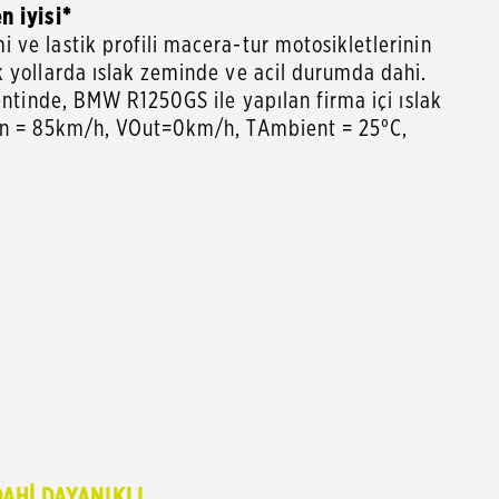
n iyisi*
 ve lastik profili macera-tur motosikletlerinin
k yollarda ıslak zeminde ve acil durumda dahi.
mentinde, BMW R1250GS ile yapılan firma içi ıslak
VIn = 85km/h, VOut=0km/h, TAmbient = 25°C,
AHİ DAYANIKLI