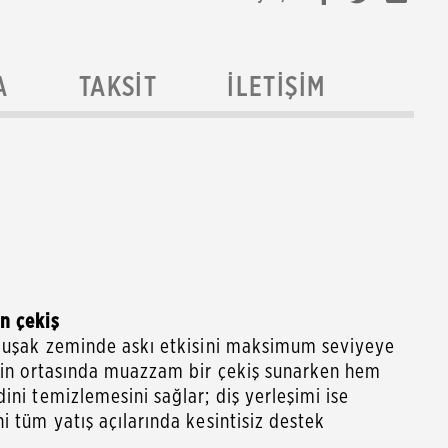
A
TAKSIT
İLETIŞIM
n çekiş
umuşak zeminde askı etkisini maksimum seviyeye
iğin ortasında muazzam bir çekiş sunarken hem
ini temizlemesini sağlar; diş yerleşimi ise
i tüm yatış açılarında kesintisiz destek