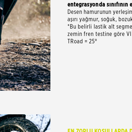
entegrasyonda sınıfının e
Desen hamurunun yerleşimi
aşırı yağmur, soğuk, bozu
*Bu belirli lastik alt seg
zemin fren testine göre 
TRoad = 25°
EN ZORLU KOŞULLARDA D