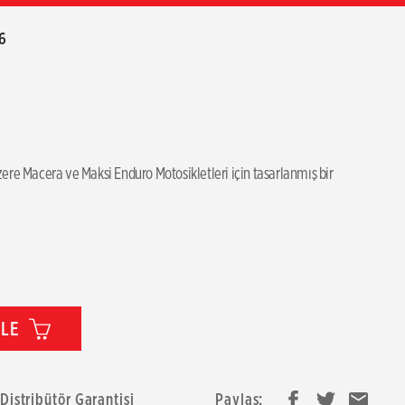
6
re Macera ve Maksi Enduro Motosikletleri için tasarlanmış bir 
KLE
 Distribütör Garantisi
Paylaş: