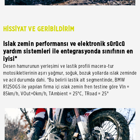
HİSSİYAT VE GERİBİLDİRİM
Islak zemin performansı ve elektronik sürücü
yardım sistemleri ile entegrasyonda sınıfının en
iyisi*
Desen hamurunun yerleşimi ve lastik profili macera-tur
motosikletlerinin aşırı yağmur, soğuk, bozuk yollarda ıslak zeminde
ve acil durumda dahi. *Bu belirli lastik alt segmentinde, BMW
R1250GS ile yapılan firma içi ıslak zemin fren testine göre VIn =
85km/h, VOut=0km/h, TAmbient = 25°C, TRoad = 25°