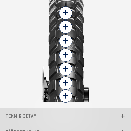
+
+
+
+
+
+
+
TEKNIK DETAY