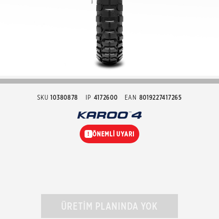
SKU
10380878
IP
4172600
EAN
8019227417265
ÖNEMLİ UYARI
!
ÜRETİM PLANINDA YOK