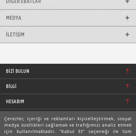
DIĞER EBATLAR
MEDYA
İLETIŞIM
BIZI BULUN
Karacaoğlan Mahallesi 6244. Sokak No: 109/A-B
BİLGİ
Bornova/İzmir TÜRKİYE
Hakkımızda
bilgi@motolastik.com
HESABIM
Banka Hesap Numaraları
+90 549 549 66 86
Siparişler
E-BÜLTEN
Çerezler, içeriği ve reklamları kişiselleştirmek, sosyal
Teknik Bilgi
+90 232 462 08 42
medya özellikleri sağlamak ve trafiğimizi analiz etmek
Adresler
Abone olarak aramıza katılın. Avantajlardan ve indirimlerden
için kullanılmaktadır. “Kabul Et” seçeneği ile tüm
ilk sizin haberiniz olsun!
Sıkça Sorulan Sorular