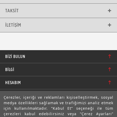
TAKSIT
İLETIŞIM
BIZI BULUN
Karacaoğlan Mahallesi 6244. Sokak No: 109/A-B
BİLGİ
Bornova/İzmir TÜRKİYE
Hakkımızda
bilgi@motolastik.com
HESABIM
Banka Hesap Numaraları
+90 549 549 66 86
Siparişler
E-BÜLTEN
Çerezler, içeriği ve reklamları kişiselleştirmek, sosyal
Teknik Bilgi
+90 232 462 08 42
medya özellikleri sağlamak ve trafiğimizi analiz etmek
Adresler
Abone olarak aramıza katılın. Avantajlardan ve indirimlerden
için kullanılmaktadır. “Kabul Et” seçeneği ile tüm
ilk sizin haberiniz olsun!
Sıkça Sorulan Sorular
çerezleri kabul edebilirsiniz veya “Çerez Ayarları”
Üyelik Bilgilerim