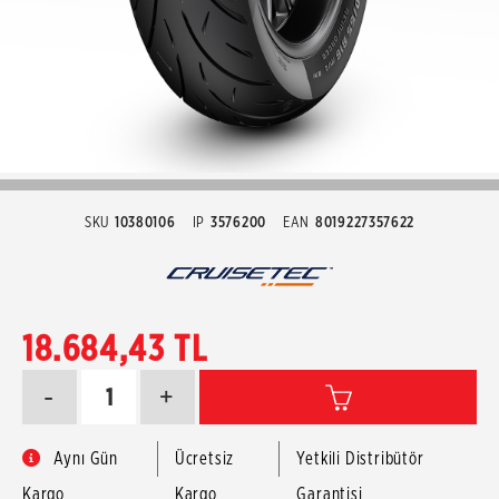
SKU
10380106
IP
3576200
EAN
8019227357622
18.684,43 TL
-
+
Aynı Gün
Ücretsiz
Yetkili Distribütör
Kargo
Kargo
Garantisi