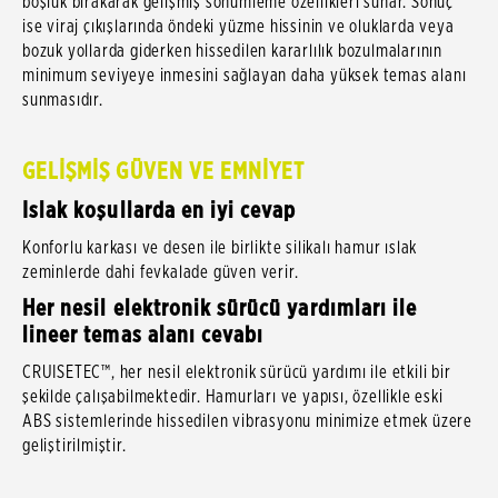
boşluk bırakarak gelişmiş sönümleme özellikleri sunar. Sonuç
ise viraj çıkışlarında öndeki yüzme hissinin ve oluklarda veya
bozuk yollarda giderken hissedilen kararlılık bozulmalarının
minimum seviyeye inmesini sağlayan daha yüksek temas alanı
sunmasıdır.
GELİŞMİŞ GÜVEN VE EMNİYET
Islak koşullarda en iyi cevap
Konforlu karkası ve desen ile birlikte silikalı hamur ıslak
zeminlerde dahi fevkalade güven verir.
Her nesil elektronik sürücü yardımları ile
lineer temas alanı cevabı
CRUISETEC™, her nesil elektronik sürücü yardımı ile etkili bir
şekilde çalışabilmektedir. Hamurları ve yapısı, özellikle eski
ABS sistemlerinde hissedilen vibrasyonu minimize etmek üzere
geliştirilmiştir.