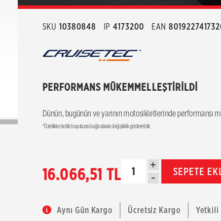
SKU
10380848
IP
4173200
EAN
801922741732
PERFORMANS MÜKEMMELLEŞTİRİLDİ
Dünün, bugünün ve yarının motosikletlerinde performansı m
*Özellikler lastik boyutuna bağlı olarak değişiklik gösterebilir.
+
16.066,51 TL
SEPETE EK
-
Aynı Gün Kargo
Ücretsiz Kargo
Yetkili