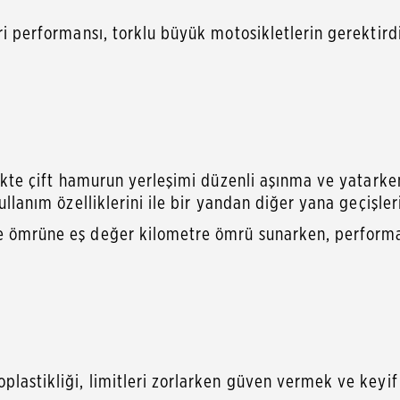
eri performansı, torklu büyük motosikletlerin gerektir
ir.
likte çift hamurun yerleşimi düzenli aşınma ve yatarken
llanım özelliklerini ile bir yandan diğer yana geçişleri d
e ömrüne eş değer kilometre ömrü sunarken, performan
lastikliği, limitleri zorlarken güven vermek ve keyif 