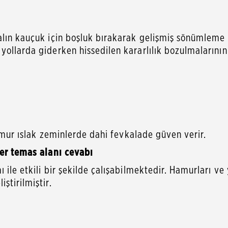
lın kauçuk için boşluk bırakarak gelişmiş sönümleme öze
 yollarda giderken hissedilen kararlılık bozulmaların
hamur ıslak zeminlerde dahi fevkalade güven verir.
eer temas alanı cevabı
ile etkili bir şekilde çalışabilmektedir. Hamurları ve 
ştirilmiştir.