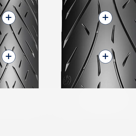
+
+
+
+