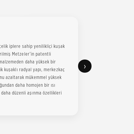
elik iplere sahip yenilikliçi kuşak
irilmiş Metzeler’in patentli
il malzemeden daha yüksek bir
›
Çelik kuşaklı radyal yapı, merkezkaç
nunu azaltarak mükemmel yüksek
lduğundan daha homojen bir ısı
daha düzenli aşınma özellikleri