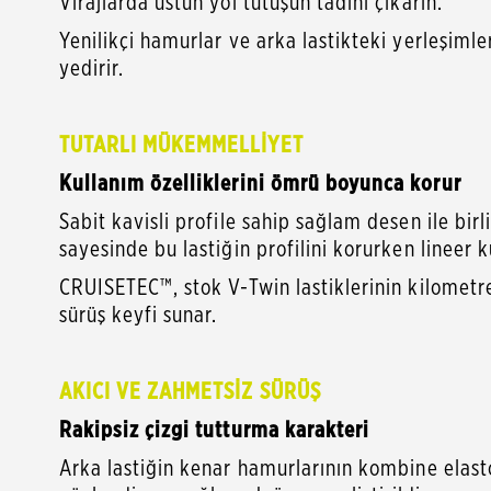
Yenilikçi hamurlar ve arka lastikteki yerleşiml
yedir
TUTARLI MÜKEMMELLİYET
Kullanım özelliklerini ömrü boyunca korur
Sabit kavisli profile sahip sağlam desen ile bir
sayesinde bu lastiğin profilini korurken lineer ku
CRUISETEC™, stok V-Twin lastiklerinin kilometr
sürüş keyfi sunar.
AKICI VE ZAHMETSİZ SÜRÜŞ
Rakipsiz çizgi tutturma karakteri
Arka lastiğin kenar hamurlarının kombine elastop
yönlendirme sağlamak üzere geliştirildi.