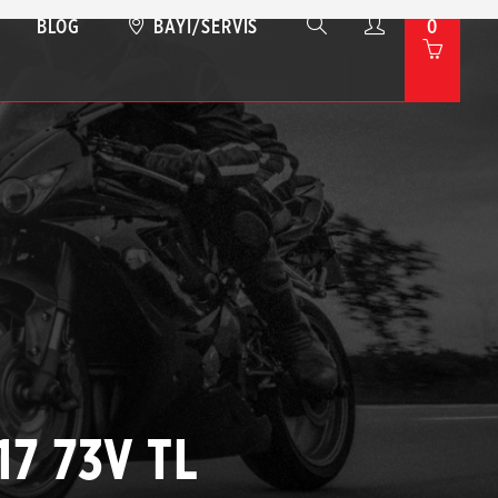
BLOG
BAYI/SERVIS
0
17 73V TL