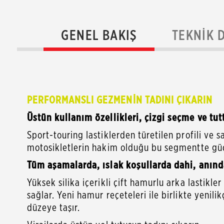
GENEL BAKIŞ
TEKNIK 
PERFORMANSLI GEZMENİN TADINI ÇIKARIN
Üstün kullanım özellikleri, çizgi seçme ve tu
Sport-touring lastiklerden türetilen profili ve
motosikletlerin hakim olduğu bu segmentte güç
Tüm aşamalarda, ıslak koşullarda dahi, anın
Yüksek silika içerikli çift hamurlu arka lastikl
sağlar. Yeni hamur reçeteleri ile birlikte yenilik
düzeye taşır.
Virajlarda üstün yol tutuşun tadını çıkarın.