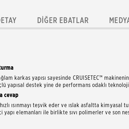
DETAY
DIĞER EBATLAR
MEDY
tturma
 sağlam karkas yapısı sayesinde CRUISETEC™ makinenin ku
lü yapısal destek yine de performans odaklı teknoloj
da cevap
er hızlı ısınmayı teşvik eder ve ıslak asfaltta kimyasal
çi yapı elemanları ile birlikte sıvı polimerler ve son n