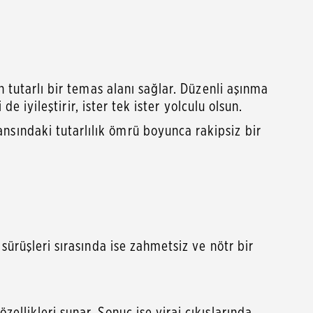
 tutarlı bir temas alanı sağlar. Düzenli aşınma
e iyileştirir, ister tek ister yolculu olsun.
sındaki tutarlılık ömrü boyunca rakipsiz bir
sürüşleri sırasında ise zahmetsiz ve nötr bir
llikleri sunar. Sonuç ise viraj çıkışlarında