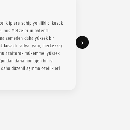
elik iplere sahip yenilikliçi kuşak
irilmiş Metzeler’in patentli
il malzemeden daha yüksek bir
›
Çelik kuşaklı radyal yapı, merkezkaç
nunu azaltarak mükemmel yüksek
lduğundan daha homojen bir ısı
daha düzenli aşınma özellikleri