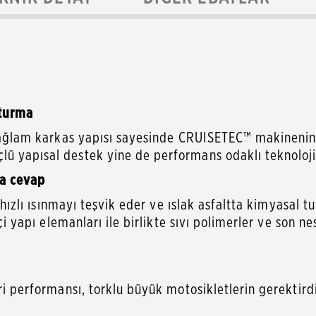
tturma
 sağlam karkas yapısı sayesinde CRUISETEC™ makinenin ku
lü yapısal destek yine de performans odaklı teknoloj
da cevap
er hızlı ısınmayı teşvik eder ve ıslak asfaltta kimyasal
çi yapı elemanları ile birlikte sıvı polimerler ve son n
eri performansı, torklu büyük motosikletlerin gerektir
ir.