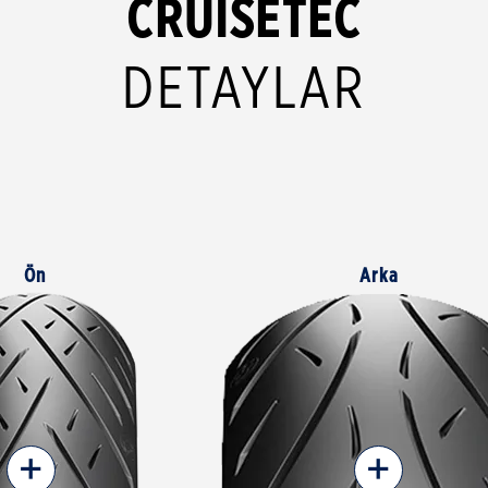
CRUISETEC
DETAYLAR
Ön
Arka
+
+