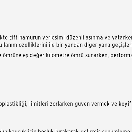
likte çift hamurun yerleşimi düzenli aşınma ve yatarken
llanım özelliklerini ile bir yandan diğer yana geçişleri d
e ömrüne eş değer kilometre ömrü sunarken, performan
lastikliği, limitleri zorlarken güven vermek ve keyif 
lın kauçuk için boşluk bırakarak gelişmiş sönümleme öze