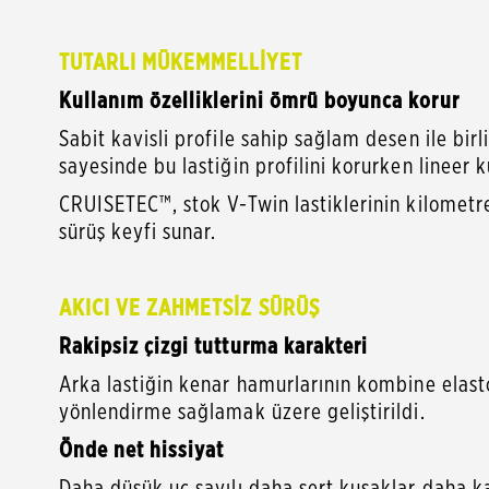
TUTARLI MÜKEMMELLİYET
Kullanım özelliklerini ömrü boyunca korur
Sabit kavisli profile sahip sağlam desen ile bir
sayesinde bu lastiğin profilini korurken lineer ku
CRUISETEC™, stok V-Twin lastiklerinin kilometr
sürüş keyfi sunar.
AKICI VE ZAHMETSİZ SÜRÜŞ
Rakipsiz çizgi tutturma karakteri
Arka lastiğin kenar hamurlarının kombine elastop
yönlendirme sağlamak üzere geliştirildi.
Önde net hissiyat
Daha düşük uç sayılı daha sert kuşaklar daha ka