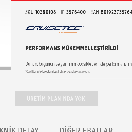
SKU
10380108
IP
3576400
EAN
80192273576
PERFORMANS MÜKEMMELLEŞTİRİLDİ
Dünün, bugünün ve yarının motosikletlerinde performansı m
*Özellikler lastik boyutuna bağlı olarak değişiklik gösterebilir.
ÜRETİM PLANINDA YOK
KNIK DETAY
DIĞER EBATLAR