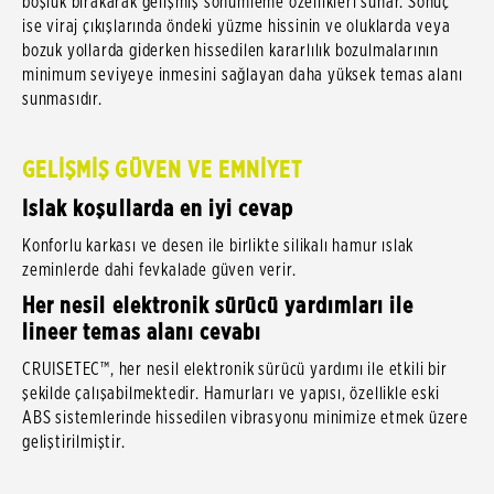
boşluk bırakarak gelişmiş sönümleme özellikleri sunar. Sonuç
ise viraj çıkışlarında öndeki yüzme hissinin ve oluklarda veya
bozuk yollarda giderken hissedilen kararlılık bozulmalarının
minimum seviyeye inmesini sağlayan daha yüksek temas alanı
sunmasıdır.
GELİŞMİŞ GÜVEN VE EMNİYET
Islak koşullarda en iyi cevap
Konforlu karkası ve desen ile birlikte silikalı hamur ıslak
zeminlerde dahi fevkalade güven verir.
Her nesil elektronik sürücü yardımları ile
lineer temas alanı cevabı
CRUISETEC™, her nesil elektronik sürücü yardımı ile etkili bir
şekilde çalışabilmektedir. Hamurları ve yapısı, özellikle eski
ABS sistemlerinde hissedilen vibrasyonu minimize etmek üzere
geliştirilmiştir.