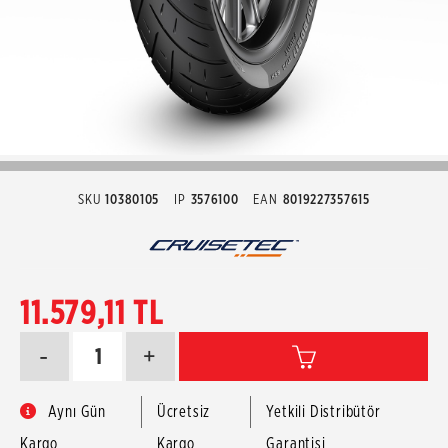
SKU
10380105
IP
3576100
EAN
8019227357615
11.579,11 TL
-
+
Aynı Gün
Ücretsiz
Yetkili Distribütör
Kargo
Kargo
Garantisi