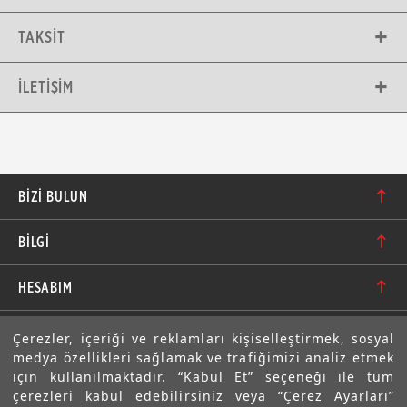
TAKSIT
İLETIŞIM
BIZI BULUN
Karacaoğlan Mahallesi 6244. Sokak No: 109/A-B
BİLGİ
Bornova/İzmir TÜRKİYE
Hakkımızda
bilgi@motolastik.com
HESABIM
Banka Hesap Numaraları
+90 549 549 66 86
Siparişler
E-BÜLTEN
Çerezler, içeriği ve reklamları kişiselleştirmek, sosyal
Teknik Bilgi
+90 232 462 08 42
medya özellikleri sağlamak ve trafiğimizi analiz etmek
Adresler
Abone olarak aramıza katılın. Avantajlardan ve indirimlerden
için kullanılmaktadır. “Kabul Et” seçeneği ile tüm
ilk sizin haberiniz olsun!
Sıkça Sorulan Sorular
çerezleri kabul edebilirsiniz veya “Çerez Ayarları”
Üyelik Bilgilerim