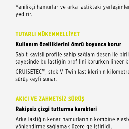
Yenilikçi hamurlar ve arka lastikteki yerleşiml
yedir
TUTARLI MÜKEMMELLİYET
Kullanım özelliklerini ömrü boyunca korur
Sabit kavisli profile sahip sağlam desen ile bir
sayesinde bu lastiğin profilini korurken lineer ku
CRUISETEC™, stok V-Twin lastiklerinin kilometr
sürüş keyfi sunar.
AKICI VE ZAHMETSİZ SÜRÜŞ
Rakipsiz çizgi tutturma karakteri
Arka lastiğin kenar hamurlarının kombine elastop
yönlendirme sağlamak üzere geliştirildi.