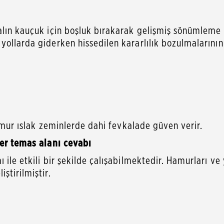
lın kauçuk için boşluk bırakarak gelişmiş sönümleme öze
 yollarda giderken hissedilen kararlılık bozulmaların
hamur ıslak zeminlerde dahi fevkalade güven verir.
eer temas alanı cevabı
ile etkili bir şekilde çalışabilmektedir. Hamurları ve 
ştirilmiştir.