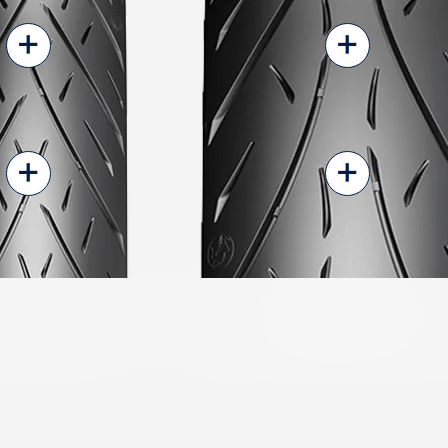
+
+
+
+