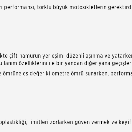
eri performansı, torklu büyük motosikletlerin gerektir
ir.
likte çift hamurun yerleşimi düzenli aşınma ve yatarken
llanım özelliklerini ile bir yandan diğer yana geçişleri d
e ömrüne eş değer kilometre ömrü sunarken, performan
lastikliği, limitleri zorlarken güven vermek ve keyif 