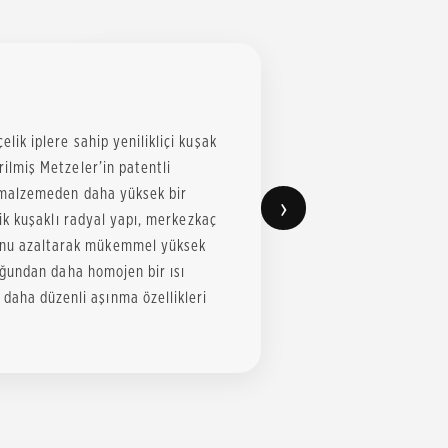
elik iplere sahip yenilikliçi kuşak
irilmiş Metzeler’in patentli
il malzemeden daha yüksek bir
›
Çelik kuşaklı radyal yapı, merkezkaç
nunu azaltarak mükemmel yüksek
lduğundan daha homojen bir ısı
daha düzenli aşınma özellikleri