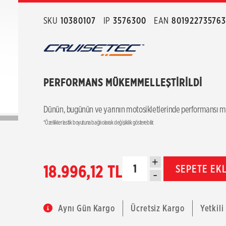
SKU
10380107
IP
3576300
EAN
80192273576
PERFORMANS MÜKEMMELLEŞTİRİLDİ
Dünün, bugünün ve yarının motosikletlerinde performansı m
*Özellikler lastik boyutuna bağlı olarak değişiklik gösterebilir.
+
18.996,12 TL
SEPETE EK
-
Aynı Gün Kargo
Ücretsiz Kargo
Yetkili