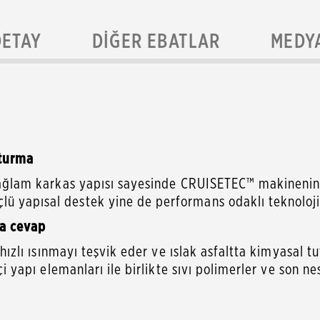
DETAY
DIĞER EBATLAR
MEDY
tturma
 sağlam karkas yapısı sayesinde CRUISETEC™ makinenin ku
lü yapısal destek yine de performans odaklı teknoloj
da cevap
er hızlı ısınmayı teşvik eder ve ıslak asfaltta kimyasal
çi yapı elemanları ile birlikte sıvı polimerler ve son n