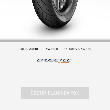
SKU
10380110
IP
3576600
EAN
8019227357660
ÜRETİM PLANINDA YOK