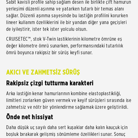
Sabit kavisli profile sahip sağlam desen ile birlikte çift hamurun
yerleşimi düzenli aşınma ve yatarken tutarlı bir temas alanı
sağlar. Düzenli aşınma sayesinde bu lastiğin profilini korurken
lineer kullanım özelliklerini ile bir yandan diğer yana geçişleri
de iyileştirir, ister tek ister yolculu olsun.
CRUISETEC™, stok V-Twin lastiklerinin kilometre ömrüne eş
değer kilometre ömrü sunarken, performansındaki tutarlılık
ömrü boyunca rakipsiz bir sürüş keyfi sunar.
AKICI VE ZAHMETSİZ SÜRÜŞ
Rakipsiz çizgi tutturma karakteri
Arka lastiğin kenar hamurlarının kombine elastoplastikliği,
limitleri zorlarken güven vermek ve keyif sürüşleri sırasında ise
zahmetsiz ve nötr bir yönlendirme sağlamak üzere geliştirildi.
Önde net hissiyat
Daha düşük uç sayılı daha sert kuşaklar daha kalın kauçuk için
boşluk bırakarak gelişmiş sönümleme özellikleri sunar. Sonuç