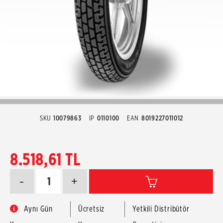
SKU
10079863
IP
0110100
EAN
8019227011012
8.518,61 TL
-
+
Aynı Gün
Ücretsiz
Yetkili Distribütör