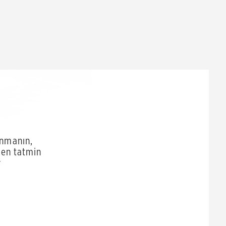
lanmanın,
 en tatmin
r