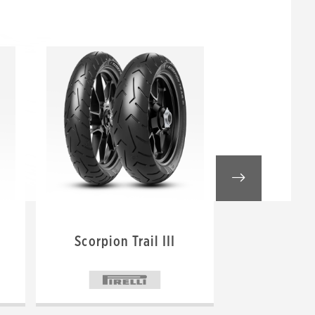
Scorpion Trail III
Roadt