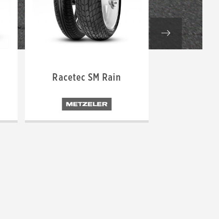
Racetec SM Rain
Racet