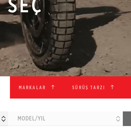
I SEÇ
MARKALAR
SÜRÜŞ TARZI
MODEL/YIL